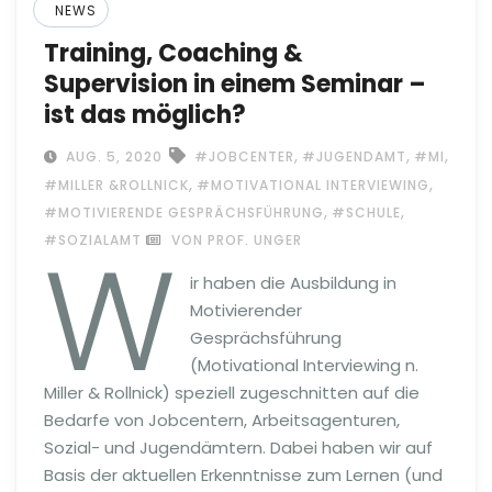
NEWS
Training, Coaching &
Supervision in einem Seminar –
ist das möglich?
,
,
,
AUG. 5, 2020
#JOBCENTER
#JUGENDAMT
#MI
,
,
#MILLER &ROLLNICK
#MOTIVATIONAL INTERVIEWING
,
,
#MOTIVIERENDE GESPRÄCHSFÜHRUNG
#SCHULE
W
#SOZIALAMT
VON PROF. UNGER
ir haben die Ausbildung in
Motivierender
Gesprächsführung
(Motivational Interviewing n.
Miller & Rollnick) speziell zugeschnitten auf die
Bedarfe von Jobcentern, Arbeitsagenturen,
Sozial- und Jugendämtern. Dabei haben wir auf
Basis der aktuellen Erkenntnisse zum Lernen (und