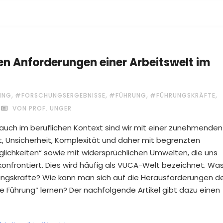
en Anforderungen einer Arbeitswelt im
,
,
,
,
ING
#FORSCHUNGSERGEBNISSE
#FÜHRUNG
#FÜHRUNGSKRÄFTE
VON PROF. UNGER
 auch im beruflichen Kontext sind wir mit einer zunehmenden
 Unsicherheit, Komplexität und daher mit begrenzten
ichkeiten“ sowie mit widersprüchlichen Umwelten, die uns
onfrontiert. Dies wird häufig als VUCA-Welt bezeichnet. Wa
ngskräfte? Wie kann man sich auf die Herausforderungen d
 Führung“ lernen? Der nachfolgende Artikel gibt dazu einen