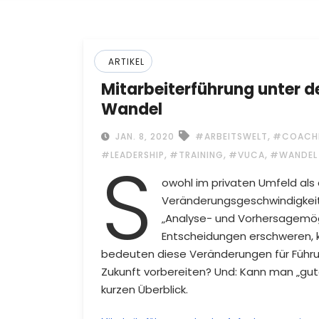
ARTIKEL
Mitarbeiterführung unter d
Wandel
,
JAN. 8, 2020
#ARBEITSWELT
#COACH
S
,
,
,
#LEADERSHIP
#TRAINING
#VUCA
#WANDEL
owohl im privaten Umfeld als
Veränderungsgeschwindigkeit,
„Analyse- und Vorhersagemögl
Entscheidungen erschweren, k
bedeuten diese Veränderungen für Führu
Zukunft vorbereiten? Und: Kann man „gute
kurzen Überblick.