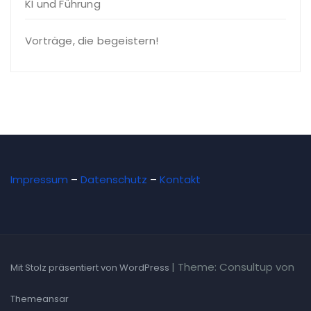
KI und Führung
Vorträge, die begeistern!
Impressum
–
Datenschutz
–
Kontakt
|
Theme: Consultup von
Mit Stolz präsentiert von WordPress
Themeansar