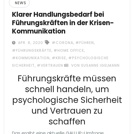
NEWS
Klarer Handlungsbedarf bei
Führungskräften in der Krisen-
Kommunikation
,
,
APR. 6, 2020
#CORONA
#FÜHREN
,
,
#FÜHRUNGSKRÄFTE
#HOME OFFICE
,
,
#KOMMUNIKATION
#KRISE
#PSYCHOLOGISCHE
,
SICHERHEIT
#VERTRAUEN
VON SUSANNE IGELMANN
Führungskräfte müssen
schnell handeln, um
psychologische Sicherheit
und Vertrauen zu
schaffen
Das ergibt eine aktuelle GALLUP-Umfrage.