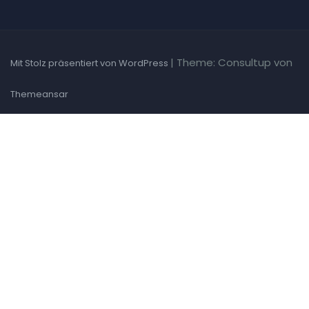
|
Theme: Consultup von
Mit Stolz präsentiert von WordPress
Themeansar